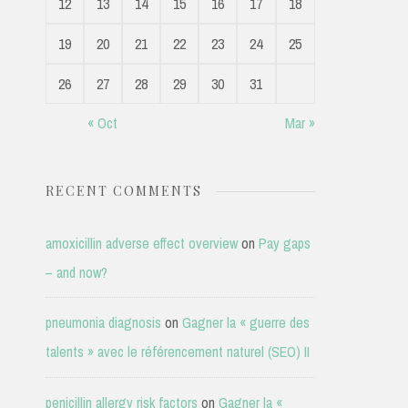
12
13
14
15
16
17
18
19
20
21
22
23
24
25
26
27
28
29
30
31
« Oct
Mar »
RECENT COMMENTS
amoxicillin adverse effect overview
on
Pay gaps
– and now?
pneumonia diagnosis
on
Gagner la « guerre des
talents » avec le référencement naturel (SEO) II
penicillin allergy risk factors
on
Gagner la «