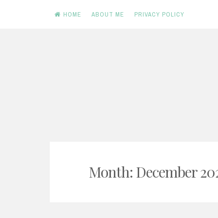
HOME
ABOUT ME
PRIVACY POLICY
Skip
to
content
Month: December 20