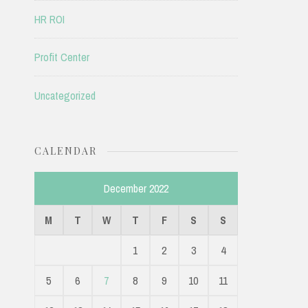
HR ROI
Profit Center
Uncategorized
CALENDAR
December 2022
M
T
W
T
F
S
S
1
2
3
4
5
6
7
8
9
10
11