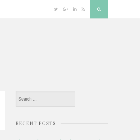
Twitter
Google
Linkedin
RSS
Search
Plus
Search
for:
RECENT POSTS